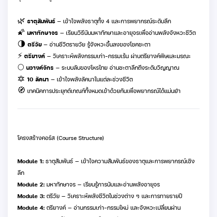
🌿
ธาตุสัมพันธ์
— เข้าใจพลังธาตุทั้ง 4 และการพยากรณ์ระดับลึก
🌠
มหาทักษาจร
— เรียนวิธีนับมหาทักษาและอายุจรเพื่ออ่านพลังจังหวะชีวิต
🌗
ตรีวัย
— อ่านชีวิตรายวัย รู้จังหวะขึ้นลงของโชคชะตา
⚡
ตรียางค์
— วิเคราะห์พลังกรรมเก่า–กรรมเร้น ผ่านตรียางค์พิษและมรณะ
🌕
นวางค์จักร
— ระบบลับของโหรไทย อ่านชะตาลึกถึงระดับวิญญาณ
🔯
10 ลัคนา
— เข้าใจพลังลัคนาในแต่ละช่วงชีวิต
🧭 เทคนิคการประยุกต์เกณฑ์ทั้งหมดเข้าด้วยกันเพื่อพยากรณ์ได้แม่นยำ
โครงสร้างคอร์ส (Course Structure)
Module 1:
ธาตุสัมพันธ์ — เข้าใจความสัมพันธ์ของธาตุและการพยากรณ์เชิง
ลึก
Module 2:
มหาทักษาจร — เรียนรู้การนับและอ่านพลังอายุจร
Module 3:
ตรีวัย — วิเคราะห์พลังชีวิตในช่วงต่าง ๆ และการทายรายปี
Module 4:
ตรียางค์ — อ่านกรรมเก่า–กรรมใหม่ และจังหวะเปลี่ยนผ่าน