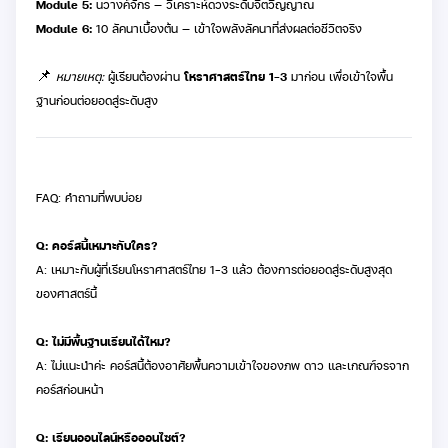
Module 5:
นวางค์จักร — วิเคราะห์ดวงระดับจิตวิญญาณ
Module 6:
10 ลัคนาเบื้องต้น — เข้าใจพลังลัคนาที่ส่งผลต่อชีวิตจริง
📌
หมายเหตุ:
ผู้เรียนต้องผ่าน
โหราศาสตร์ไทย 1–3
มาก่อน เพื่อเข้าใจพื้น
ฐานก่อนต่อยอดสู่ระดับสูง
FAQ: คำถามที่พบบ่อย
Q: คอร์สนี้เหมาะกับใคร?
A: เหมาะกับผู้ที่เรียนโหราศาสตร์ไทย 1–3 แล้ว ต้องการต่อยอดสู่ระดับสูงสุด
ของศาสตร์นี้
Q: ไม่มีพื้นฐานเรียนได้ไหม?
A: ไม่แนะนำค่ะ คอร์สนี้ต้องอาศัยพื้นความเข้าใจของภพ ดาว และเกณฑ์จรจาก
คอร์สก่อนหน้า
Q: เรียนออนไลน์หรือออนไซต์?