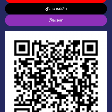
อาจารย์เซิน
aj.zern