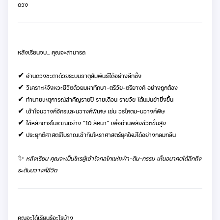
ดวง
หลังเรียนจบ... คุณจะสามารถ
✔ อ่านดวงชะตาด้วยระบบธาตุสัมพันธ์ได้อย่างลึกซึ้ง
✔ วิเคราะห์จังหวะชีวิตด้วยมหาทักษา–ตรีวัย–ตรียางค์ อย่างถูกต้อง
✔ ทำนายเหตุการณ์สำคัญรายปี รายเดือน รายวัย ได้แม่นยำยิ่งขึ้น
✔ เข้าใจนวางค์จักรและนวางค์พิเศษ เช่น วรโคตม–นวางค์พิษ
✔ ใช้หลักการโบราณอย่าง “10 ลัคนา” เพื่ออ่านพลังชีวิตขั้นสูง
✔ ประยุกต์ศาสตร์โบราณเข้ากับโหราศาสตร์ยุคใหม่ได้อย่างกลมกลืน
✨
หลังเรียน คุณจะเป็นโหรผู้เข้าใจกลไกแห่งฟ้า–ดิน–กรรม เห็นอนาคตได้ลึกถึง
ระดับนวางค์ชีวิต
คุณจะได้เรียนรู้อะไรบ้าง