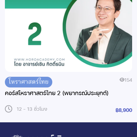
154
โหราศาสตร์ไทย
คอร์สโหราศาสตร์ไทย 2 (พยากรณ์ประยุกต์)
ค
12 - 13 ชั่วโมง
฿8,900