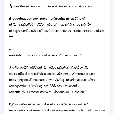
🔭 คอร์สโหราศาสตร์ไทย 4 ขั้นสูง — ศาสตร์ลึกแห่งชะตาฟ้า ดิน คน
ก้าวสู่ระดับสุดยอดของการพยากรณ์แบบโหราศาสตร์ไทยแท้
เข้าใจ “ธาตุสัมพันธ์ – ตรีวัย – ตรียางค์ – นวางค์จักร” อย่างลึกซึ้ง
เรียนรู้เทคนิคที่โหรระดับครูใช้จริงในการอ่านดวงและทำนายอนาคตอย่างแม่นยำ
🌟
อ
เคยรู้สึกไหม... ว่าความรู้ที่มี ยังไม่ลึกพอจะทำนายได้ทุกกรณี?
อ่านพื้นดวงได้ดี แต่ยังไม่เข้าใจ “พลังธาตุสัมพันธ์” ที่อยู่เบื้องหลัง
พยากรณ์ได้คร่าว ๆ แต่ยังไม่รู้วิธีวิเคราะห์เชิงจังหวะชีวิตรายปี–รายวัย
เคยเจอเหตุการณ์ไม่ตรงกับดวง เพราะยังไม่รู้ “เกณฑ์ลึกของนวางค์จักร”
อยากดูดวงได้แบบโหรชั้นครู ที่อ่านได้ถึงกรรมเก่า–กรรมใหม่
อยากเข้าใจระบบ “ตรีวัย–ตรียางค์” เพื่อทำนายได้แม่นกว่าเดิม
👉
คอร์สโหราศาสตร์ไทย 4
จะเปิดประตูสู่ “ศาสตร์ระดับสูงสุด”
ของระบบโหราศาสตร์ไทยที่ใช้ในสำนักโบราณ พร้อมสอนวิธีประยุกต์ใช้จริงกับทุก