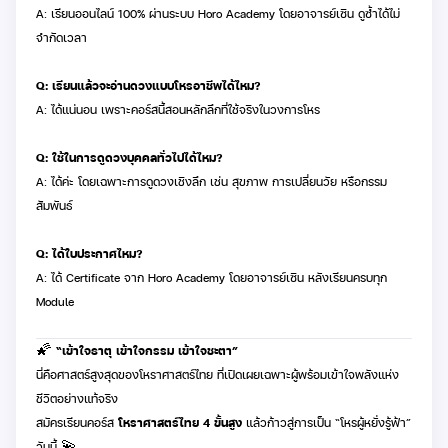
A: เรียนออนไลน์ 100% ผ่านระบบ Horo Academy โดยอาจารย์เซิน ดูซ้ำได้ไม่
จำกัดเวลา
Q: เรียนแล้วจะอ่านดวงแบบโหรอาชีพได้ไหม?
A: ได้แน่นอน เพราะคอร์สนี้สอนหลักลึกที่ใช้จริงในวงการโหร
Q: ใช้ในการดูดวงบุคคลทั่วไปได้ไหม?
A: ได้ค่ะ โดยเฉพาะการดูดวงเชิงลึก เช่น สุขภาพ การเปลี่ยนวัย หรือกรรม
สัมพันธ์
Q: ได้ใบประกาศไหม?
A: ได้ Certificate จาก Horo Academy โดยอาจารย์เซิน หลังเรียนครบทุก
Module
🌠
“เข้าใจธาตุ เข้าใจกรรม เข้าใจชะตา”
นี่คือศาสตร์สูงสุดของโหราศาสตร์ไทย ที่เปิดเผยเฉพาะผู้พร้อมเข้าใจพลังแห่ง
ชีวิตอย่างแท้จริง
สมัครเรียนคอร์ส
โหราศาสตร์ไทย 4 ขั้นสูง
แล้วก้าวสู่การเป็น “โหรผู้หยั่งรู้ฟ้า”
วันนี้ 💫