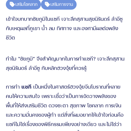
เสริมโชคลาภ
เสริมการงาน
เข้าใจบทบาทชัยภูมิในแซกี เจาะลึกสุสานสุขนิรันดร์ ลำอีซู
กับเหตุผลที่ภูเขา น้ำ ลม ทิศทาง และองศามีผลต่อพลัง
ชีวิต
ทำไม “ชัยภูมิ” จึงสำคัญมากในการทำแซกี? เจาะลึกสุสาน
สุขนิรันดร์ ลำอีซู กับหลักฮวงจุ้ยที่ควรรู้
การทำ
แซกี
เป็นหนึ่งในศาสตร์ฮวงจุ้ยจีนโบราณที่หลาย
คนให้ความสนใจ เพราะเชื่อว่าเป็นการจัดวางพลังของ
พื้นที่ให้ส่งเสริมชีวิต ดวงชะตา สุขภาพ โชคลาภ การเงิน
และความมั่นคงของผู้ทำ แต่สิ่งที่ผมอยากให้เข้าใจก่อนคือ
แซกีไม่ใช่เรื่องของพิธีกรรมเพียงอย่างเดียว และไม่ใช่ว่า