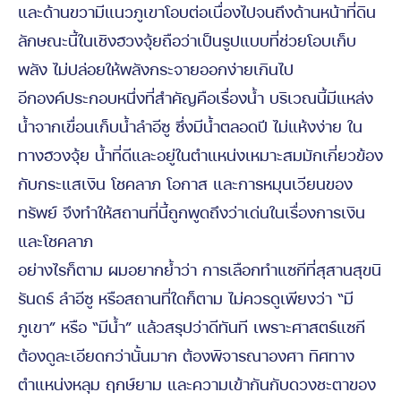
และด้านขวามีแนวภูเขาโอบต่อเนื่องไปจนถึงด้านหน้าที่ดิน
ลักษณะนี้ในเชิงฮวงจุ้ยถือว่าเป็นรูปแบบที่ช่วยโอบเก็บ
พลัง ไม่ปล่อยให้พลังกระจายออกง่ายเกินไป
อีกองค์ประกอบหนึ่งที่สำคัญคือเรื่องน้ำ บริเวณนี้มีแหล่ง
น้ำจากเขื่อนเก็บน้ำลำอีซู ซึ่งมีน้ำตลอดปี ไม่แห้งง่าย ใน
ทางฮวงจุ้ย น้ำที่ดีและอยู่ในตำแหน่งเหมาะสมมักเกี่ยวข้อง
กับกระแสเงิน โชคลาภ โอกาส และการหมุนเวียนของ
ทรัพย์ จึงทำให้สถานที่นี้ถูกพูดถึงว่าเด่นในเรื่องการเงิน
และโชคลาภ
อย่างไรก็ตาม ผมอยากย้ำว่า การเลือกทำแซกีที่สุสานสุขนิ
รันดร์ ลำอีซู หรือสถานที่ใดก็ตาม ไม่ควรดูเพียงว่า “มี
ภูเขา” หรือ “มีน้ำ” แล้วสรุปว่าดีทันที เพราะศาสตร์แซกี
ต้องดูละเอียดกว่านั้นมาก ต้องพิจารณาองศา ทิศทาง
ตำแหน่งหลุม ฤกษ์ยาม และความเข้ากันกับดวงชะตาของ