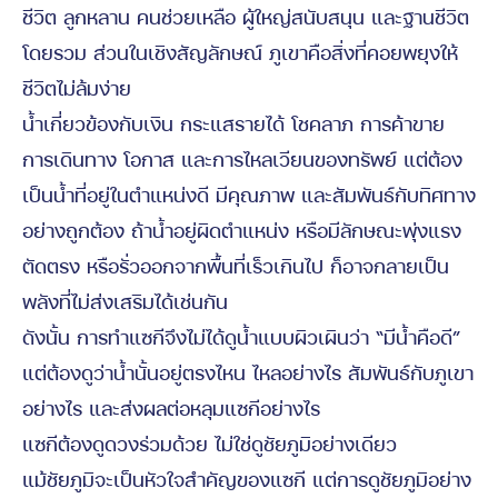
ชีวิต ลูกหลาน คนช่วยเหลือ ผู้ใหญ่สนับสนุน และฐานชีวิต
โดยรวม ส่วนในเชิงสัญลักษณ์ ภูเขาคือสิ่งที่คอยพยุงให้
ชีวิตไม่ล้มง่าย
น้ำเกี่ยวข้องกับเงิน กระแสรายได้ โชคลาภ การค้าขาย
การเดินทาง โอกาส และการไหลเวียนของทรัพย์ แต่ต้อง
เป็นน้ำที่อยู่ในตำแหน่งดี มีคุณภาพ และสัมพันธ์กับทิศทาง
อย่างถูกต้อง ถ้าน้ำอยู่ผิดตำแหน่ง หรือมีลักษณะพุ่งแรง
ตัดตรง หรือรั่วออกจากพื้นที่เร็วเกินไป ก็อาจกลายเป็น
พลังที่ไม่ส่งเสริมได้เช่นกัน
ดังนั้น การทำแซกีจึงไม่ได้ดูน้ำแบบผิวเผินว่า “มีน้ำคือดี”
แต่ต้องดูว่าน้ำนั้นอยู่ตรงไหน ไหลอย่างไร สัมพันธ์กับภูเขา
อย่างไร และส่งผลต่อหลุมแซกีอย่างไร
แซกีต้องดูดวงร่วมด้วย ไม่ใช่ดูชัยภูมิอย่างเดียว
แม้ชัยภูมิจะเป็นหัวใจสำคัญของแซกี แต่การดูชัยภูมิอย่าง