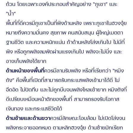
ถ้วน โดยเฉพาะองค์ประกอบสำคัญอย่าง “ภูเขา” และ
“น้ำ”
พื้นที่ที่ดีควรมีภูเขาเป็นที่พิงด้านหลัง เพราะภูเขาในฮวงจุ้ย
หมายถึงความมั่นคง สุขภาพ คนสนับสนุน ผู้ใหญ่เมตตา
ฐานชีวิต และความหนักแน่น ถ้าด้านหลังโล่งเกินไป ไม่มีที่
พิง หรือถูกพลังลมพัดผ่านแรงเกินไป พลังจะไม่นิ่ง และ
อาจเก็บพลังได้ยาก
ด้านหน้าของพื้นที่
ควรมีลานรับพลัง หรือที่เรียกว่า “หมิง
ถัง” คือพื้นที่เปิดที่สามารถรับกระแสพลังเข้ามาได้ดี ไม่
อึดอัด ไม่ปิดทึบ และไม่ถูกบีบจนพลังไหลเข้ายาก หมิงถังที่
ดีเปรียบเหมือนหน้าตักของพื้นที่ สามารถรองรับโอกาส
เงินทอง และกระแสชีวิตได้
ด้านซ้ายและด้านขวา
ควรมีลักษณะโอบล้อม ไม่เปิดโล่งจน
พลังกระจายออกหมด ตามหลักฮวงจุ้ย ด้านซ้ายมักเรียก