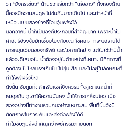
ว่า “มังกรเขียว” ด้านขวาเรียกว่า “เสือขาว” ทั้งสองด้าน
นี้ควรมีความสมดุล ไม่ข่มกันมากเกินไป และทำหน้าที่
เหมือนแขนสองข้างที่โอบอุ้มพลังไว้
นอกจากนี้ น้ำก็เป็นองค์ประกอบที่สำคัญมาก เพราะน้ำใน
ศาสตร์ฮวงจุ้ยมักเชื่อมโยงกับเงิน โชคลาภ กระแสรายได้
การหมุนเวียนของทรัพย์ และโอกาสใหม่ ๆ แต่ไม่ใช่ว่ามีน้ำ
แล้วจะดีเสมอไป น้ำต้องอยู่ในตำแหน่งที่เหมาะ มีทิศทางที่
ถูกต้อง ไม่ไหลแรงเกินไป ไม่ขุ่นเสีย และไม่อยู่ในลักษณะที่
ทำให้พลังรั่วไหล
ดังนั้น ชัยภูมิที่ดีสำหรับแซกีจึงควรมีทั้งภูเขาและน้ำที่
สมดุลกัน ภูเขาให้ความมั่นคง น้ำให้การเคลื่อนไหว เมื่อ
สองอย่างนี้ทำงานร่วมกันอย่างเหมาะสม พื้นที่นั้นจึงมี
ศักยภาพในการเก็บและส่งต่อพลังได้ดี
ทำไมชัยภูมิจึงสำคัญกว่าพิธีกรรมภายนอก