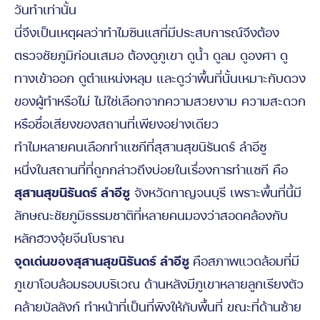
วันทำเท่านั้น
นี่จึงเป็นเหตุผลว่าทำไมซินแสที่มีประสบการณ์จึงต้อง
ตรวจชัยภูมิก่อนเสมอ ต้องดูภูเขา ดูน้ำ ดูลม ดูองศา ดู
ทางเข้าออก ดูตำแหน่งหลุม และดูว่าพื้นที่นั้นเหมาะกับดวง
ของผู้ทำหรือไม่ ไม่ใช่เลือกจากความสวยงาม ความสะดวก
หรือชื่อเสียงของสถานที่เพียงอย่างเดียว
ทำไมหลายคนเลือกทำแซกีที่สุสานสุขนิรันดร์ ลำอีซู
หนึ่งในสถานที่ที่ถูกกล่าวถึงบ่อยในเรื่องการทำแซกี คือ
สุสานสุขนิรันดร์ ลำอีซู
จังหวัดกาญจนบุรี เพราะพื้นที่นี้มี
ลักษณะชัยภูมิธรรมชาติที่หลายคนมองว่าสอดคล้องกับ
หลักฮวงจุ้ยจีนโบราณ
จุดเด่นของสุสานสุขนิรันดร์ ลำอีซู
คือสภาพแวดล้อมที่มี
ภูเขาโอบล้อมรอบบริเวณ ด้านหลังมีภูเขาหลายลูกเรียงตัว
คล้ายบัลลังก์ ทำหน้าที่เป็นที่พิงให้กับพื้นที่ ขณะที่ด้านซ้าย