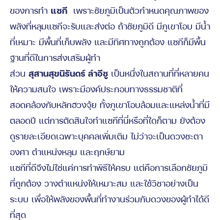
ของการทำ
แซกี
เพราะชัยภูมิเป็นตัวกำหนดคุณภาพของ
พลังที่หลุมแซกีจะรับและส่งต่อ ถ้าชัยภูมิดี มีภูเขาโอบ มีน้ำ
ที่เหมาะ มีพื้นที่เก็บพลัง และมีทิศทางถูกต้อง แซกีก็มีพื้น
ฐานที่ดีในการส่งเสริมผู้ทำ
ส่วน
สุสานสุขนิรันดร์ ลำอีซู
เป็นหนึ่งในสถานที่ที่หลายคน
ให้ความสนใจ เพราะมีองค์ประกอบทางธรรมชาติที่
สอดคล้องกับหลักฮวงจุ้ย ทั้งภูเขาโอบล้อมและแหล่งน้ำที่มี
ตลอดปี แต่การตัดสินใจทำแซกีที่นี่หรือที่ใดก็ตาม ยังต้อง
ดูรายละเอียดเฉพาะบุคคลเพิ่มเติม ไม่ว่าจะเป็นดวงชะตา
องศา ตำแหน่งหลุม และฤกษ์ยาม
แซกีที่ดีจึงไม่ใช่แค่การทำพิธีให้ครบ แต่คือการเลือกชัยภูมิ
ที่ถูกต้อง วางตำแหน่งให้เหมาะสม และใช้วิชาอย่างเป็น
ระบบ เพื่อให้พลังของพื้นที่ทำงานร่วมกับดวงของผู้ทำได้ดี
ที่สุด