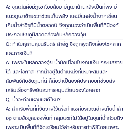
A: จุดเด่นคือมีภูเขาโอบล้อม มีภูเขาด้านหลังเป็นที่พิง มี
แนวภูเขาซ้ายขวาช่วยเก็บพลัง และมีแหล่งน้ำจากเขื่อน
เก็บน้ำลำอีซูที่มีน้ำตลอดปี จึงถูกมองว่าเป็นพื้นที่ที่มีองค์
ประกอบชัยภูมิสอดคล้องกับหลักฮวงจุ้ย
Q: ทำไมสุสานสุขนิรันดร์ ลำอีซู จึงถูกพูดถึงเรื่องโชคลาภ
และการเงิน?
A: เพราะในหลักฮวงจุ้ย น้ำมักเชื่อมโยงกับเงิน กระแสราย
ได้ และโอกาส หากน้ำอยู่ในตำแหน่งที่เหมาะสมและ
สัมพันธ์กับชัยภูมิที่ดี ก็ถือว่าเป็นองค์ประกอบที่ช่วยส่ง
เสริมเรื่องทรัพย์และการหมุนเวียนของโชคลาภ
Q: น้ำจะท่วมหลุมแซกีไหม?
A: สำหรับพื้นที่ที่จัดวางไว้เพื่อทำแซกีบริเวณอ่างเก็บน้ำลำ
อีซู ตามข้อมูลของพื้นที่ หลุมแซกีไม่ได้อยู่ในจุดที่น้ำท่วมถึง
เพราะเป็นพื้นที่ที่จัดเตรียมไว้สำหรับการทำพิธีโดยเฉพาะ