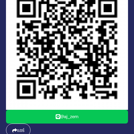
@aj_zern
แชร์