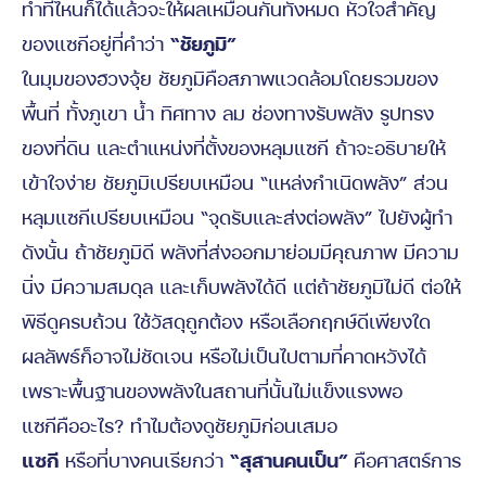
ทำที่ไหนก็ได้แล้วจะให้ผลเหมือนกันทั้งหมด หัวใจสำคัญ
ของแซกีอยู่ที่คำว่า
“ชัยภูมิ”
ในมุมของฮวงจุ้ย ชัยภูมิคือสภาพแวดล้อมโดยรวมของ
พื้นที่ ทั้งภูเขา น้ำ ทิศทาง ลม ช่องทางรับพลัง รูปทรง
ของที่ดิน และตำแหน่งที่ตั้งของหลุมแซกี ถ้าจะอธิบายให้
เข้าใจง่าย ชัยภูมิเปรียบเหมือน “แหล่งกำเนิดพลัง” ส่วน
หลุมแซกีเปรียบเหมือน “จุดรับและส่งต่อพลัง” ไปยังผู้ทำ
ดังนั้น ถ้าชัยภูมิดี พลังที่ส่งออกมาย่อมมีคุณภาพ มีความ
นิ่ง มีความสมดุล และเก็บพลังได้ดี แต่ถ้าชัยภูมิไม่ดี ต่อให้
พิธีดูครบถ้วน ใช้วัสดุถูกต้อง หรือเลือกฤกษ์ดีเพียงใด
ผลลัพธ์ก็อาจไม่ชัดเจน หรือไม่เป็นไปตามที่คาดหวังได้
เพราะพื้นฐานของพลังในสถานที่นั้นไม่แข็งแรงพอ
แซกีคืออะไร? ทำไมต้องดูชัยภูมิก่อนเสมอ
แซกี
หรือที่บางคนเรียกว่า
“สุสานคนเป็น”
คือศาสตร์การ