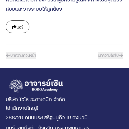
สอบและวางระบบให้ถูกต้อง
แชร์
บทความก่อนหน้า
บทความถัดไป
บริษัท โฮโร อะคาเดมิก จำกัด
(สำนักงานใหญ่)
288/26 ถนนประเสริฐมนูกิจ แขวงนวมิ
นทร์ เขตบึงกุ่ม จังหวัด กรุงเทพมหานคร