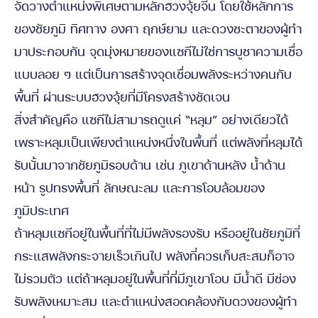
จัดวางตำแหน่งพิเศษตามหลักฮวงจุ้ยจีน โดยใช้หลักการ
ของชัยภูมิ ทิศทาง องศา ฤกษ์ยาม และดวงชะตาของผู้ทำ
มาประกอบกัน จุดมุ่งหมายของแซกีไม่ใช่การบูชาความเชื่อ
แบบลอย ๆ แต่เป็นการสร้างจุดเชื่อมพลังระหว่างคนกับ
พื้นที่ ผ่านระบบฮวงจุ้ยที่มีโครงสร้างชัดเจน
สิ่งสำคัญคือ แซกีไม่สามารถดูแค่ “หลุม” อย่างเดียวได้
เพราะหลุมเป็นเพียงตำแหน่งหนึ่งในพื้นที่ แต่พลังที่หลุมได้
รับนั้นมาจากชัยภูมิรอบด้าน เช่น ภูเขาด้านหลัง น้ำด้าน
หน้า รูปทรงพื้นที่ ลักษณะลม และการโอบล้อมของ
ภูมิประเทศ
ถ้าหลุมแซกีอยู่ในพื้นที่ที่ไม่มีพลังรองรับ หรืออยู่ในชัยภูมิที่
กระแสพลังกระจายเร็วเกินไป พลังที่ควรเก็บสะสมก็อาจ
ไม่รวมตัว แต่ถ้าหลุมอยู่ในพื้นที่ที่มีภูเขาโอบ มีน้ำดี มีช่อง
รับพลังเหมาะสม และตำแหน่งสอดคล้องกับดวงของผู้ทำ