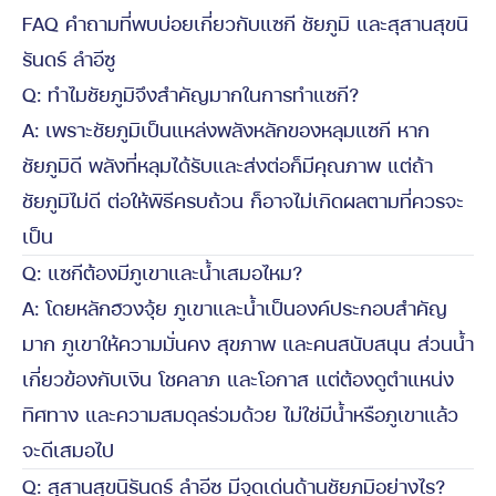
FAQ คำถามที่พบบ่อยเกี่ยวกับแซกี ชัยภูมิ และสุสานสุขนิ
รันดร์ ลำอีซู
Q: ทำไมชัยภูมิจึงสำคัญมากในการทำแซกี?
A: เพราะชัยภูมิเป็นแหล่งพลังหลักของหลุมแซกี หาก
ชัยภูมิดี พลังที่หลุมได้รับและส่งต่อก็มีคุณภาพ แต่ถ้า
ชัยภูมิไม่ดี ต่อให้พิธีครบถ้วน ก็อาจไม่เกิดผลตามที่ควรจะ
เป็น
Q: แซกีต้องมีภูเขาและน้ำเสมอไหม?
A: โดยหลักฮวงจุ้ย ภูเขาและน้ำเป็นองค์ประกอบสำคัญ
มาก ภูเขาให้ความมั่นคง สุขภาพ และคนสนับสนุน ส่วนน้ำ
เกี่ยวข้องกับเงิน โชคลาภ และโอกาส แต่ต้องดูตำแหน่ง
ทิศทาง และความสมดุลร่วมด้วย ไม่ใช่มีน้ำหรือภูเขาแล้ว
จะดีเสมอไป
Q: สุสานสุขนิรันดร์ ลำอีซู มีจุดเด่นด้านชัยภูมิอย่างไร?