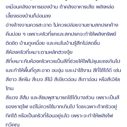
เหมือนคลังอาหารของบ้าน ถ้าคลังอาหารเสีย พลังหล่อ
เลี้ยงของบ้านก็อ่อนลง
อ่างล้างจานควรสะอาด ไม่ควรปล่อยจานชามสกปรกค้าง
คืนบ่อย ๆ เพราะครัวที่รกและสกปรกจะทำให้พลังทรัพย์
ติดขัด บ้านดูเหนื่อย และคนในบ้านรู้สึกไม่สดชื่น
สีห้องครัวที่เหมาะตามหลักฮวงจุ้ย
สีที่เหมาะกับห้องครัวควรเป็นสีที่ช่วยให้ไฟไม่รุนแรงเกินไป
และทำให้พื้นที่ดูสะอาด อบอุ่น และน่าใช้งาน สีที่ใช้ได้ดี เช่น
สีขาว สีครีม สีเบจ สีไม้ สีเขียวอ่อน สีเทาอ่อน หรือสีเอิร์ธ
โทน
สีแดง สีส้ม และสีชมพูสามารถใช้ได้บางส่วน เพราะเป็นสี
ของธาตุไฟ แต่ไม่ควรใช้มากเกินไป โดยเฉพาะถ้าครัวอยู่
ทิศใต้ หรือเป็นครัวที่ร้อนอยู่แล้ว เพราะจะทำให้พลังไฟ
ทวีคูณ