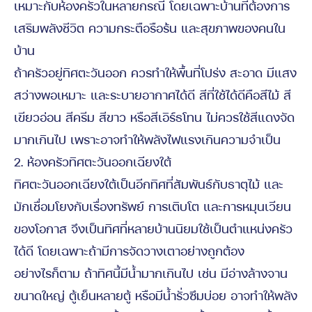
เหมาะกับห้องครัวในหลายกรณี โดยเฉพาะบ้านที่ต้องการ
เสริมพลังชีวิต ความกระตือรือร้น และสุขภาพของคนใน
บ้าน
ถ้าครัวอยู่ทิศตะวันออก ควรทำให้พื้นที่โปร่ง สะอาด มีแสง
สว่างพอเหมาะ และระบายอากาศได้ดี สีที่ใช้ได้ดีคือสีไม้ สี
เขียวอ่อน สีครีม สีขาว หรือสีเอิร์ธโทน ไม่ควรใช้สีแดงจัด
มากเกินไป เพราะอาจทำให้พลังไฟแรงเกินความจำเป็น
2. ห้องครัวทิศตะวันออกเฉียงใต้
ทิศตะวันออกเฉียงใต้เป็นอีกทิศที่สัมพันธ์กับธาตุไม้ และ
มักเชื่อมโยงกับเรื่องทรัพย์ การเติบโต และการหมุนเวียน
ของโอกาส จึงเป็นทิศที่หลายบ้านนิยมใช้เป็นตำแหน่งครัว
ได้ดี โดยเฉพาะถ้ามีการจัดวางเตาอย่างถูกต้อง
อย่างไรก็ตาม ถ้าทิศนี้มีน้ำมากเกินไป เช่น มีอ่างล้างจาน
ขนาดใหญ่ ตู้เย็นหลายตู้ หรือมีน้ำรั่วซึมบ่อย อาจทำให้พลัง