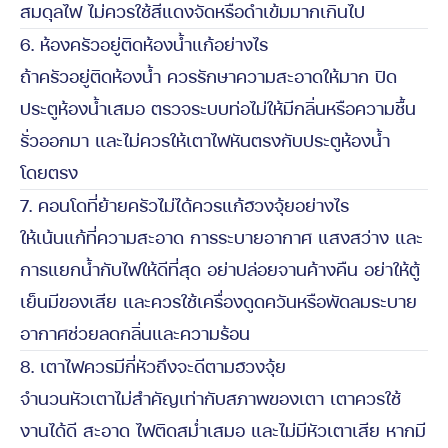
สมดุลไฟ ไม่ควรใช้สีแดงจัดหรือดำเข้มมากเกินไป
6. ห้องครัวอยู่ติดห้องน้ำแก้อย่างไร
ถ้าครัวอยู่ติดห้องน้ำ ควรรักษาความสะอาดให้มาก ปิด
ประตูห้องน้ำเสมอ ตรวจระบบท่อไม่ให้มีกลิ่นหรือความชื้น
รั่วออกมา และไม่ควรให้เตาไฟหันตรงกับประตูห้องน้ำ
โดยตรง
7. คอนโดที่ย้ายครัวไม่ได้ควรแก้ฮวงจุ้ยอย่างไร
ให้เน้นแก้ที่ความสะอาด การระบายอากาศ แสงสว่าง และ
การแยกน้ำกับไฟให้ดีที่สุด อย่าปล่อยจานค้างคืน อย่าให้ตู้
เย็นมีของเสีย และควรใช้เครื่องดูดควันหรือพัดลมระบาย
อากาศช่วยลดกลิ่นและความร้อน
8. เตาไฟควรมีกี่หัวถึงจะดีตามฮวงจุ้ย
จำนวนหัวเตาไม่สำคัญเท่ากับสภาพของเตา เตาควรใช้
งานได้ดี สะอาด ไฟติดสม่ำเสมอ และไม่มีหัวเตาเสีย หากมี