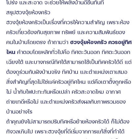
โปร่ง และสะอาด จะช่วยให้พลังบ้านดีขึ้นทันที
สรุปฮวงจุ้ยห้องครัว
ฮวงจุ้ยห้องครัวเป็นเรื่องที่ควรให้ความสำคัญ เพราะห้อง
ครัวเกี่ยวข้องกับสุขภาพ ทรัพย์ และความสัมพันธ์ของ
คนในบ้านโดยตรง ถ้าถามว่า
ฮวงจุ้ยห้องครัว ควรอยู่ทิศ
ไหน
คำตอบโดยหลักทั่วไปคือ ทิศตะวันออก ทิศตะวันออก
เฉียงใต้ และบางกรณีทิศใต้สามารถใช้เป็นทิศครัวได้ดี แต่
ต้องดูร่วมกับผังบ้านจริง ทิศบ้าน และตำแหน่งเตาเสมอ
สิ่งสำคัญที่สุดไม่ใช่แค่ครัวอยู่ทิศไหน แต่คือเตาตั้งถูกหรือ
ไม่ น้ำกับไฟปะทะกันหรือเปล่า ครัวสะอาดไหม อากาศ
ถ่ายเทดีหรือไม่ และตำแหน่งครัวส่งผลกับภาพรวมของ
บ้านอย่างไร
ถ้าคุณยังไม่สามารถปรับทิศหรือย้ายห้องครัวได้ ก็ไม่ต้อง
กังวลเกินไป เพราะฮวงจุ้ยที่ดีเริ่มจากการแก้สิ่งที่ทำได้