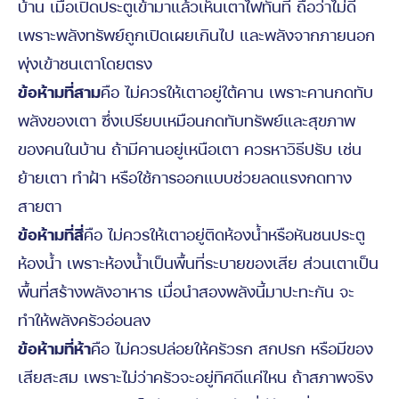
บ้าน เมื่อเปิดประตูเข้ามาแล้วเห็นเตาไฟทันที ถือว่าไม่ดี
เพราะพลังทรัพย์ถูกเปิดเผยเกินไป และพลังจากภายนอก
พุ่งเข้าชนเตาโดยตรง
ข้อห้ามที่สาม
คือ ไม่ควรให้เตาอยู่ใต้คาน เพราะคานกดทับ
พลังของเตา ซึ่งเปรียบเหมือนกดทับทรัพย์และสุขภาพ
ของคนในบ้าน ถ้ามีคานอยู่เหนือเตา ควรหาวิธีปรับ เช่น
ย้ายเตา ทำฝ้า หรือใช้การออกแบบช่วยลดแรงกดทาง
สายตา
ข้อห้ามที่สี่
คือ ไม่ควรให้เตาอยู่ติดห้องน้ำหรือหันชนประตู
ห้องน้ำ เพราะห้องน้ำเป็นพื้นที่ระบายของเสีย ส่วนเตาเป็น
พื้นที่สร้างพลังอาหาร เมื่อนำสองพลังนี้มาปะทะกัน จะ
ทำให้พลังครัวอ่อนลง
ข้อห้ามที่ห้า
คือ ไม่ควรปล่อยให้ครัวรก สกปรก หรือมีของ
เสียสะสม เพราะไม่ว่าครัวจะอยู่ทิศดีแค่ไหน ถ้าสภาพจริง