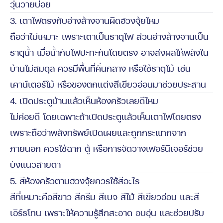
วุ่นวายบ่อย
3. เตาไฟตรงกับอ่างล้างจานผิดฮวงจุ้ยไหม
ถือว่าไม่เหมาะ เพราะเตาเป็นธาตุไฟ ส่วนอ่างล้างจานเป็น
ธาตุน้ำ เมื่อน้ำกับไฟปะทะกันโดยตรง อาจส่งผลให้พลังใน
บ้านไม่สมดุล ควรมีพื้นที่คั่นกลาง หรือใช้ธาตุไม้ เช่น
เคาน์เตอร์ไม้ หรือของตกแต่งสีเขียวอ่อนมาช่วยประสาน
4. เปิดประตูบ้านแล้วเห็นห้องครัวเลยดีไหม
ไม่ค่อยดี โดยเฉพาะถ้าเปิดประตูแล้วเห็นเตาไฟโดยตรง
เพราะถือว่าพลังทรัพย์เปิดเผยและถูกกระแทกจาก
ภายนอก ควรใช้ฉาก ตู้ หรือการจัดวางเฟอร์นิเจอร์ช่วย
บังแนวสายตา
5. สีห้องครัวตามฮวงจุ้ยควรใช้สีอะไร
สีที่เหมาะคือสีขาว สีครีม สีเบจ สีไม้ สีเขียวอ่อน และสี
เอิร์ธโทน เพราะให้ความรู้สึกสะอาด อบอุ่น และช่วยปรับ