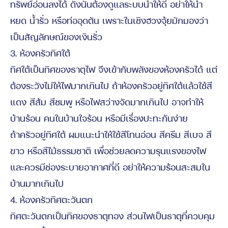
ทรัพย์อ่อนลงได้ ดังนั้นต้องดูแลระบบน้ำให้ดี อย่าให้น้ำ
หยด น้ำรั่ว หรือท่ออุดตัน เพราะในเชิงฮวงจุ้ยมักมองว่า
เป็นสัญลักษณ์ของเงินรั่ว
3. ห้องครัวทิศใต้
ทิศใต้เป็นทิศของธาตุไฟ จึงเข้ากับพลังของห้องครัวได้ แต่
ต้องระวังไม่ให้ไฟมากเกินไป ถ้าห้องครัวอยู่ทิศใต้แล้วใช้สี
แดง สีส้ม สีชมพู หรือไฟสว่างจัดมากเกินไป อาจทำให้
บ้านร้อน คนในบ้านใจร้อน หรือมีเรื่องปะทะกันง่าย
ถ้าครัวอยู่ทิศใต้ ผมแนะนำให้ใช้สีโทนอ่อน สีครีม สีเบจ สี
ขาว หรือสีไม้ธรรมชาติ เพื่อช่วยลดความรุนแรงของไฟ
และควรมีช่องระบายอากาศที่ดี อย่าให้ความร้อนสะสมใน
บ้านมากเกินไป
4. ห้องครัวทิศตะวันตก
ทิศตะวันตกเป็นทิศของธาตุทอง ส่วนไฟเป็นธาตุที่ควบคุม