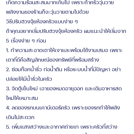
เกิดความร้อนสะสมมากเกินไป เพราะถ้าครัววุ่นวาย
พลังงานของร้านก็จะวุ่นวายตามไปด้วย
วิธีปรับฮวงจุ้ยห้องครัวแบบง่าย ๆ
ถ้าคุณอยากเริ่มปรับฮวงจุ้ยห้องครัว ผมแนะนำให้เริ่มจาก
5 เรื่องง่าย ๆ ก่อน
1. ทำความสะอาดเตาให้เงาและพร้อมใช้งานเสมอ เพราะ
เตาที่ดีคือสัญลักษณ์ของทรัพย์ที่พร้อมสร้าง
2. ซ่อมก๊อกน้ำรั่ว ท่อน้ำตัน หรือระบบน้ำที่มีปัญหา อย่า
ปล่อยให้มีน้ำรั่วในครัว
3. จัดตู้เย็นใหม่ เอาของหมดอายุออก และเติมอาหารสด
ใหม่ให้เหมาะสม
4. ลดของรกบนเคาน์เตอร์ครัว เพราะของรกทำให้พลัง
เดินไม่สะดวก
5. เพิ่มแสงสว่างและอากาศถ่ายเท เพราะครัวที่สว่าง